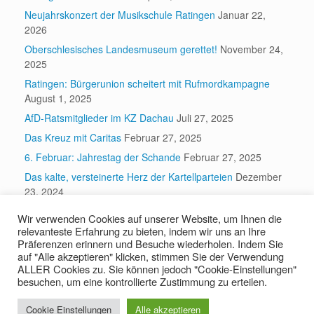
Neujahrskonzert der Musikschule Ratingen
Januar 22,
2026
Oberschlesisches Landesmuseum gerettet!
November 24,
2025
Ratingen: Bürgerunion scheitert mit Rufmordkampagne
August 1, 2025
AfD-Ratsmitglieder im KZ Dachau
Juli 27, 2025
Das Kreuz mit Caritas
Februar 27, 2025
6. Februar: Jahrestag der Schande
Februar 27, 2025
Das kalte, versteinerte Herz der Kartellparteien
Dezember
23, 2024
Wir verwenden Cookies auf unserer Website, um Ihnen die
relevanteste Erfahrung zu bieten, indem wir uns an Ihre
Suchen
Präferenzen erinnern und Besuche wiederholen. Indem Sie
auf "Alle akzeptieren" klicken, stimmen Sie der Verwendung
Suchen
ALLER Cookies zu. Sie können jedoch "Cookie-Einstellungen"
besuchen, um eine kontrollierte Zustimmung zu erteilen.
Cookie Einstellungen
Alle akzeptieren