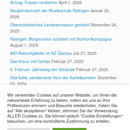
Antrag: Frauen verstehen
April 1, 2026
Neujahrskonzert der Musikschule Ratingen
Januar 22,
2026
Oberschlesisches Landesmuseum gerettet!
November 24,
2025
Ratingen: Bürgerunion scheitert mit Rufmordkampagne
August 1, 2025
AfD-Ratsmitglieder im KZ Dachau
Juli 27, 2025
Das Kreuz mit Caritas
Februar 27, 2025
6. Februar: Jahrestag der Schande
Februar 27, 2025
Das kalte, versteinerte Herz der Kartellparteien
Dezember
23, 2024
Wir verwenden Cookies auf unserer Website, um Ihnen die
relevanteste Erfahrung zu bieten, indem wir uns an Ihre
Suchen
Präferenzen erinnern und Besuche wiederholen. Indem Sie
auf "Alle akzeptieren" klicken, stimmen Sie der Verwendung
Suchen
ALLER Cookies zu. Sie können jedoch "Cookie-Einstellungen"
besuchen, um eine kontrollierte Zustimmung zu erteilen.