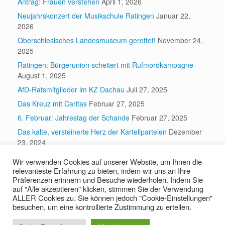
Antrag: Frauen verstehen
April 1, 2026
Neujahrskonzert der Musikschule Ratingen
Januar 22,
2026
Oberschlesisches Landesmuseum gerettet!
November 24,
2025
Ratingen: Bürgerunion scheitert mit Rufmordkampagne
August 1, 2025
AfD-Ratsmitglieder im KZ Dachau
Juli 27, 2025
Das Kreuz mit Caritas
Februar 27, 2025
6. Februar: Jahrestag der Schande
Februar 27, 2025
Das kalte, versteinerte Herz der Kartellparteien
Dezember
23, 2024
Wir verwenden Cookies auf unserer Website, um Ihnen die
relevanteste Erfahrung zu bieten, indem wir uns an Ihre
Suchen
Präferenzen erinnern und Besuche wiederholen. Indem Sie
auf "Alle akzeptieren" klicken, stimmen Sie der Verwendung
Suchen
ALLER Cookies zu. Sie können jedoch "Cookie-Einstellungen"
besuchen, um eine kontrollierte Zustimmung zu erteilen.