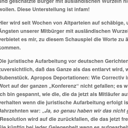
und geschätzte Bürger mit ausländischen Wurzeln hi
wollen. Diese Unterstellung ist infam!
Hier wird seit Wochen von Altparteien auf schäbige,
Ängsten unserer Mitbürger mit ausländischen Wurzeln
verbietet es mir, zu diesem Schauspiel die Worte zu ä
kommen.
Die juristische Aufarbeitung vor deutschen Gerichte
zuversichtlich, daß das Ganze als das entlarvt wird, w
Bubenstück. Apropos Deportationen: Wie Correctiv i
Wort auf der ganzen „Konferenz“ nicht gefallen; es w
Ich bin gespannt, wie die, die da jetzt als Mitläufer 
verhalten wenn die juristische Aufarbeitung erfolgt 
Jahrzehnten war: „
Ja, so genau haben wir das nicht
Resolution wird auf die zurückfallen, die das jetzt 
Sie künftig bei jeder Gelegenheit wenn es aufgearbei