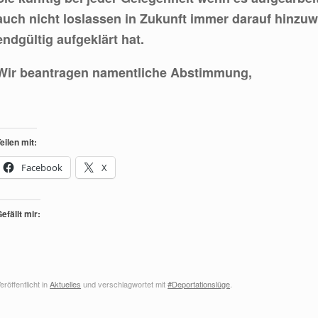
auch nicht loslassen in Zukunft immer darauf hinzu
endgültig aufgeklärt hat.
Wir beantragen namentliche Abstimmung,
eilen mit:
Facebook
X
efällt mir:
eröffentlicht in
Aktuelles
und verschlagwortet mit
#Deportationslüge
.