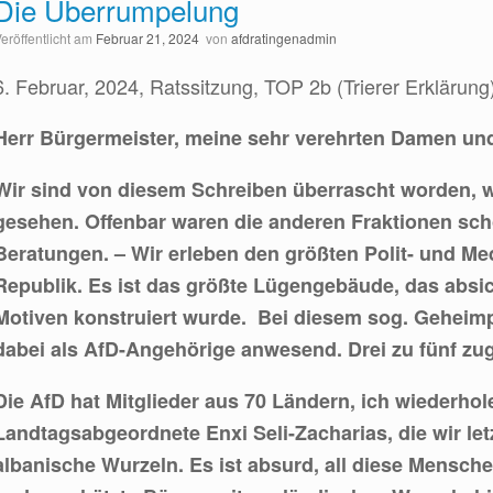
Die Überrumpelung
Veröffentlicht am
Februar 21, 2024
von
afdratingenadmin
6. Februar, 2024, Ratssitzung, TOP 2b (Trierer Erklärung
Herr Bürgermeister, meine sehr verehrten Damen un
Wir sind von diesem Schreiben überrascht worden, wi
gesehen. Offenbar waren die anderen Fraktionen sch
Beratungen. – Wir erleben den größten Polit- und Me
Republik. Es ist das größte Lügengebäude, das absi
Motiven konstruiert wurde. Bei diesem sog. Geheim
dabei als AfD-Angehörige anwesend. Drei zu fünf z
Die AfD hat Mitglieder aus 70 Ländern, ich wiederhol
Landtagsabgeordnete Enxi Seli-Zacharias, die wir let
albanische Wurzeln. Es ist absurd, all diese Menschen