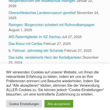
Neujahrskonzert der Musikschule Ratingen
Januar 22,
2026
Oberschlesisches Landesmuseum gerettet!
November 24,
2025
Ratingen: Bürgerunion scheitert mit Rufmordkampagne
August 1, 2025
AfD-Ratsmitglieder im KZ Dachau
Juli 27, 2025
Das Kreuz mit Caritas
Februar 27, 2025
6. Februar: Jahrestag der Schande
Februar 27, 2025
Das kalte, versteinerte Herz der Kartellparteien
Dezember
23, 2024
Wir verwenden Cookies auf unserer Website, um Ihnen die
relevanteste Erfahrung zu bieten, indem wir uns an Ihre
Suchen
Präferenzen erinnern und Besuche wiederholen. Indem Sie
auf "Alle akzeptieren" klicken, stimmen Sie der Verwendung
Suchen
ALLER Cookies zu. Sie können jedoch "Cookie-Einstellungen"
besuchen, um eine kontrollierte Zustimmung zu erteilen.
Cookie Einstellungen
Alle akzeptieren